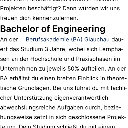
Pro­jek­ten beschäf­tigt? Dann wür­den wir uns
freu­en dich kennenzulernen.
Bache­lor of Engineering
An der
Berufs­aka­de­mie (BA) Glauch­au
dau­
ert das Stu­di­um 3 Jah­re, wobei sich Lern­pha­
sen an der Hoch­schu­le und Pra­xis­pha­sen im
Unter­neh­men zu jeweils 50% auf­tei­len. An der
BA erhältst du einen brei­ten Ein­blick in theo­re­
ti­sche Grund­la­gen. Bei uns führst du mit fach­li­
cher Unter­stüt­zung eigen­ver­ant­wort­lich
abwechs­lungs­rei­che Auf­ga­ben durch, bezie­
hungs­wei­se setzt in sich geschlos­se­ne Pro­jek­
te um. Dein Stu­di­um schließt du mit einem