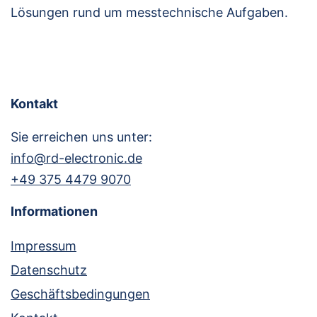
Lösun­gen rund um mess­tech­ni­sche Aufgaben.
Kon­takt
Sie errei­chen uns unter:
info@rd-electronic.de
+49 375 4479 9070
Infor­ma­tio­nen
Impres­sum
Daten­schutz
Geschäfts­be­din­gun­gen