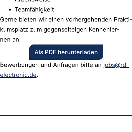
Team­fä­hig­keit
Ger­ne bie­ten wir einen vor­her­ge­hen­den Prak­ti­
kums­platz zum gegen­sei­t­ei­gen Ken­nen­ler­
nen an.
Als PDF herunterladen
Bewer­bun­gen und Anfra­gen bit­te an
jobs@rd-
electronic.de
.