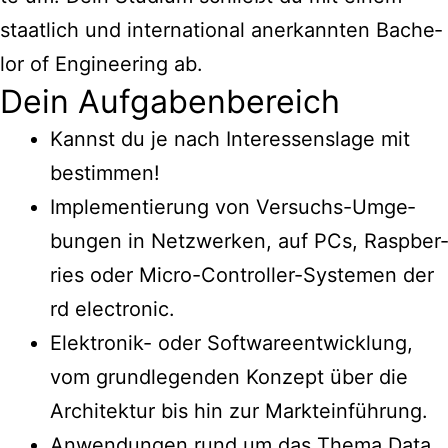
staat­lich und inter­na­tio­nal aner­kann­ten Bache­
lor of Engi­nee­ring ab.
Dein Auf­ga­ben­be­reich
Kannst du je nach Inter­es­sens­la­ge mit
bestimmen!
Imple­men­tie­rung von Ver­suchs-Umge­
bun­gen in Netz­wer­ken, auf PCs, Raspber­
ries oder Micro-Con­trol­ler-Sys­te­men der
rd electronic.
Elek­tro­nik- oder Soft­ware­ent­wick­lung,
vom grund­le­gen­den Kon­zept über die
Archi­tek­tur bis hin zur Markteinführung.
Anwen­dun­gen rund um das The­ma Data