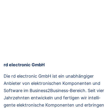
rd elec­tro­nic GmbH
Die rd elec­tro­nic GmbH ist ein unab­hän­gi­ger
Anbie­ter von elek­tro­ni­schen Kom­po­nen­ten und
Soft­ware im Busi­ness2­Busi­ness-Bereich. Seit vier
Jahr­zehn­ten ent­wi­ckeln und fer­ti­gen wir intel­li­
gen­te elek­tro­ni­sche Kom­po­nen­ten und erbrin­gen