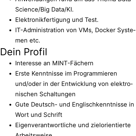
Science/Big Data/KI.
Elek­tronik­fer­ti­gung und Test.
IT-Admi­nis­tra­ti­on von VMs, Docker Sys­te­
men etc.
Dein Pro­fil
Inter­es­se an MINT-Fächern
Ers­te Kennt­nis­se im Pro­gram­mie­ren
und/oder in der Ent­wick­lung von elek­tro­
ni­schen Schaltungen
Gute Deutsch- und Eng­lisch­kennt­nis­se in
Wort und Schrift
Eigen­ver­ant­wort­li­che und ziel­ori­en­tier­te
Arbeitsweise