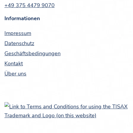
+49 375 4479 9070
Infor­ma­tio­nen
Impres­sum
Daten­schutz
Geschäfts­be­din­gun­gen
Kon­takt
Über uns