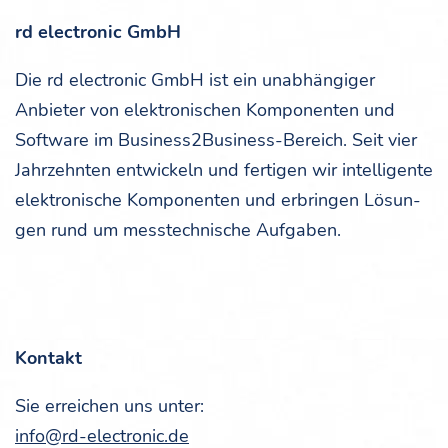
rd elec­tro­nic GmbH
Die rd elec­tro­nic GmbH ist ein unab­hän­gi­ger
Anbie­ter von elek­tro­ni­schen Kom­po­nen­ten und
Soft­ware im Busi­ness2­Busi­ness-Bereich. Seit vier
Jahr­zehn­ten ent­wi­ckeln und fer­ti­gen wir intel­li­gen­te
elek­tro­ni­sche Kom­po­nen­ten und erbrin­gen Lösun­
gen rund um mess­tech­ni­sche Aufgaben.
Kon­takt
Sie errei­chen uns unter:
info@rd-electronic.de