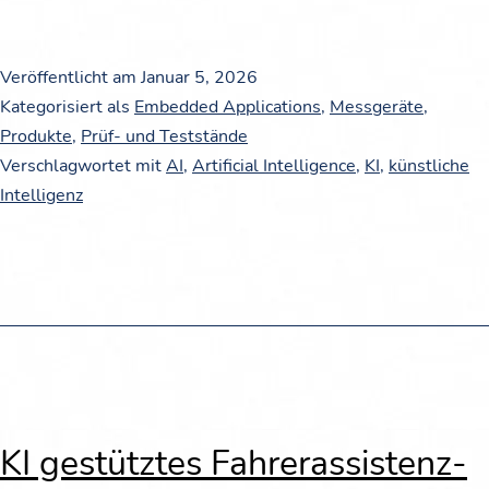
Veröffentlicht am
Januar 5, 2026
Kategorisiert als
Embedded Applications
,
Messgeräte
,
Produkte
,
Prüf- und Teststände
Verschlagwortet mit
AI
,
Artificial Intelligence
,
KI
,
künstliche
Intelligenz
KI gestütz­tes Fah­rer­as­sis­tenz­