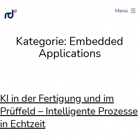
Zum
Menü
Intelligent
Inhalt
data
springen
flow
Kategorie:
Embedded
&
Applications
processing
KI in der Fer­ti­gung und im
Prüf­feld – Intel­li­gen­te Pro­zes­se
in Echtzeit