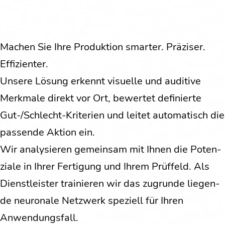
Machen Sie Ihre Pro­duk­ti­on smar­ter. Prä­zi­ser.
Effizienter.
Unse­re Lösung erkennt visu­el­le und audi­tive
Merk­ma­le direkt vor Ort, bewer­tet defi­nier­te
Gut-/Schlecht-Kri­te­ri­en und lei­tet auto­ma­tisch die
pas­sen­de Akti­on ein.
Wir ana­ly­sie­ren gemein­sam mit Ihnen die Poten­
zia­le in Ihrer Fer­ti­gung und Ihrem Prüf­feld. Als
Dienst­leis­ter trai­nie­ren wir das zugrun­de lie­gen­
de neu­ro­na­le Netz­werk spe­zi­ell für Ihren
Anwendungsfall.