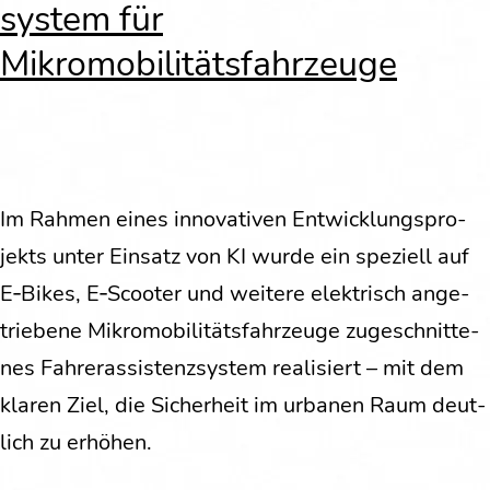
sys­tem für
Mikromobilitätsfahrzeuge
Im Rah­men eines inno­va­ti­ven Ent­wick­lungs­pro­
jekts unter Ein­satz von KI wur­de ein spe­zi­ell auf
E‑Bikes, E‑Scooter und wei­te­re elek­trisch ange­
trie­be­ne Mikro­mo­bi­li­täts­fahr­zeu­ge zuge­schnit­te­
nes Fah­rer­as­sis­tenz­sys­tem rea­li­siert – mit dem
kla­ren Ziel, die Sicher­heit im urba­nen Raum deut­
lich zu erhöhen.