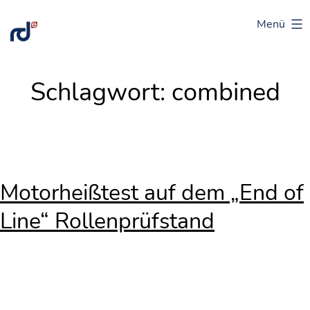
Zum
Menü
Intelligent
Inhalt
data
springen
flow
Schlagwort:
combined
&
processing
Motor­heiß­test auf dem „End of
Line“ Rollenprüfstand