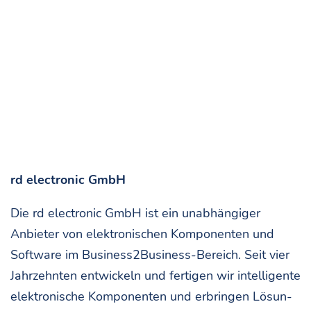
rd elec­tro­nic GmbH
Die rd elec­tro­nic GmbH ist ein unab­hän­gi­ger
Anbie­ter von elek­tro­ni­schen Kom­po­nen­ten und
Soft­ware im Busi­ness2­Busi­ness-Bereich. Seit vier
Jahr­zehn­ten ent­wi­ckeln und fer­ti­gen wir intel­li­gen­te
elek­tro­ni­sche Kom­po­nen­ten und erbrin­gen Lösun­