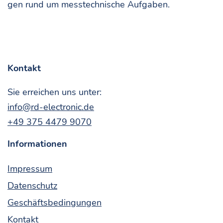
gen rund um mess­tech­ni­sche Aufgaben.
Kon­takt
Sie errei­chen uns unter:
info@rd-electronic.de
+49 375 4479 9070
Infor­ma­tio­nen
Impres­sum
Daten­schutz
Geschäfts­be­din­gun­gen
Kon­takt