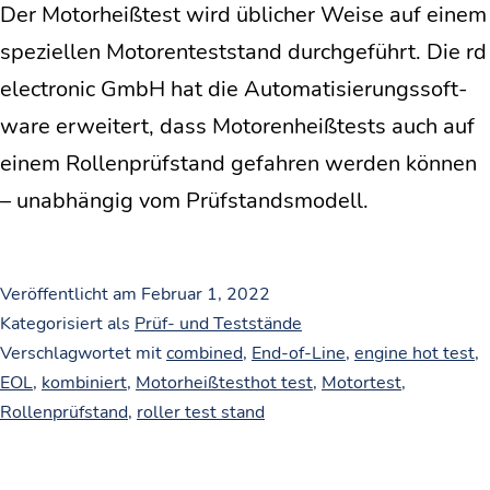
Der Motor­heiß­test wird übli­cher Wei­se auf einem
spe­zi­el­len Moto­ren­test­stand durch­ge­führt. Die rd
elec­tro­nic GmbH hat die Auto­ma­ti­sie­rungs­soft­
ware erwei­tert, dass Moto­ren­heiß­tests auch auf
einem Rol­len­prüf­stand gefah­ren wer­den kön­nen
– unab­hän­gig vom Prüfstandsmodell.
Veröffentlicht am
Februar 1, 2022
Kategorisiert als
Prüf- und Teststände
Verschlagwortet mit
combined
,
End-of-Line
,
engine hot test
,
EOL
,
kombiniert
,
Motorheißtesthot test
,
Motortest
,
Rollenprüfstand
,
roller test stand